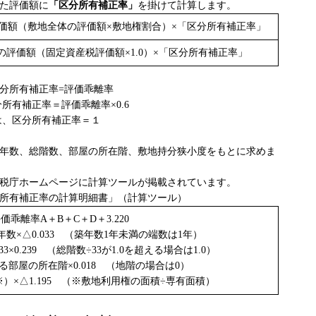
た評価額に
「区分所有補正率」
を掛けて計算します。
価額（敷地全体の評価額×敷地権割合）×「区分所有補正率」
の評価額（固定資産税評価額×1.0）×「区分所有補正率」
分所有補正率=評価乖離率
所有補正率＝評価乖離率×0.6
場合は、区分所有補正率＝１
年数、総階数、部屋の所在階、敷地持分狭小度をもとに求めま
税庁ホームページに計算ツールが掲載されています。
所有補正率の計算明細書」（計算ツール）
価乖離率A＋B＋C＋D＋3.220
年数×△0.033 （築年数1年未満の端数は1年）
3×0.239 （総階数÷33が1.0を超える場合は1.0）
る部屋の所在階×0.018 （地階の場合は0）
）×△1.195 （※敷地利用権の面積÷専有面積）