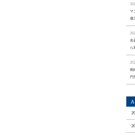
202
マ
価
202
名
ら
202
相
円
A
2
2