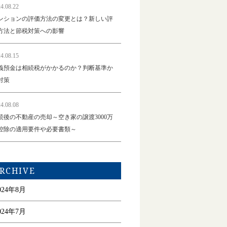
4.08.22
ンションの評価方法の変更とは？新しい評
方法と節税対策への影響
4.08.15
義預金は相続税がかかるのか？判断基準か
対策
4.08.08
続後の不動産の売却～空き家の譲渡3000万
控除の適用要件や必要書類～
RCHIVE
024年8月
024年7月