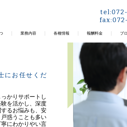
tel:072
fax:072
つ
業務内容
各種情報
報酬料金
ブ
士にお任せくだ
しっかりサポートし
経験を活かし、深度
関するお悩みも、安
、戸惑うことも多い
丁寧にわかりやい言