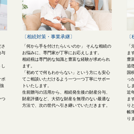
〔相続対策・事業承継〕
〔
ださ
「何から手を付けたらいいのか」 そんな相続の
「
給与
お悩みに、専門家が丁寧にお応えします。
ま
相続税は専門的な知識と豊富な経験が求められ
豊
トし
ます​​​。
追
「初めてで何もわからない」という方にも安心
​​
サポ
てご相談いただけるよう一つ一つ丁寧にサポー
っ
​強
トいたします。
し
生前贈与の活用から、相続発生後の財産分与、
近
かつ
財産評価など、大切な財産を無理のない最適な
ま
方法で、次の世代へ引き継いでいただきます。
り
帳
り