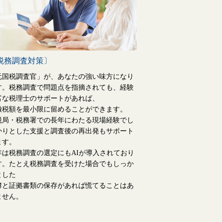
税務調査対策〕
元国税調査官」が、あなたの強い味方になり
す。税務調査で問題点を指摘されても、経験
富な税理士のサポートがあれば、
徴税額を最小限に留めることができます。
​​国税局・税務署での長年にわたる現場経験でし
かりとした支援と調査後の再出発もサポート
ます。
年は税務調査の選定にもAIが導入されており
す。たとえ税務調査を受けた場合でもしっか
とした
簿と証拠書類の保存があれば慌てることはあ
ません。